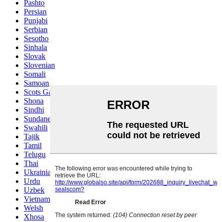
Pashto
Persian
Punjabi
Serbian
Sesotho
Sinhala
Slovak
Slovenian
Somali
Samoan
Scots Gaelic
Shona
Sindhi
Sundanese
Swahili
Tajik
Tamil
Telugu
Thai
Ukrainian
Urdu
Uzbek
Vietnamese
Welsh
Xhosa