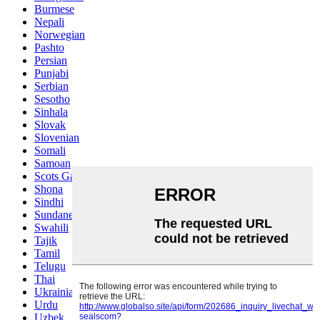
Burmese
Nepali
Norwegian
Pashto
Persian
Punjabi
Serbian
Sesotho
Sinhala
Slovak
Slovenian
Somali
Samoan
Scots Gaelic
Shona
Sindhi
Sundanese
Swahili
Tajik
Tamil
Telugu
Thai
Ukrainian
Urdu
Uzbek