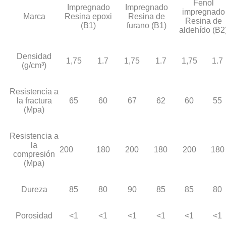
Fenol
Impregnado
Impregnado
impregnado
Marca
Resina epoxi
Resina de
Resina de
(B1)
furano (B1)
aldehído (B2
Densidad
1,75
1.7
1,75
1.7
1,75
1.7
(g/cm³)
Resistencia a
la fractura
65
60
67
62
60
55
(Mpa)
Resistencia a
la
200
180
200
180
200
180
compresión
(Mpa)
Dureza
85
80
90
85
85
80
Porosidad
<1
<1
<1
<1
<1
<1