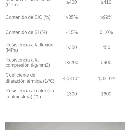
≥400
≥410
(GPa)
Contenido de SiC (%)
≥85%
≥99%
Contenido de Si (%)
≤15%
0,10%
Resistencia a la flexión
≥350
450
(MPa)
Resistencia a la
≥2200
3900
compresión (kg/mm2)
Coeficiente de
4,5×10⁻⁶
4,3×10⁻⁶
dilatación térmica (1/℃)
Resistencia al calor (en
1300
1600
la atmósfera) (℃)