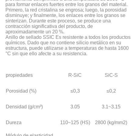
para formar enlaces fuertes entre los granos del material.
Primero, la red cristalina se engrosa; luego, la porosidad
disminuye; y finalmente, los enlaces entre los granos se
sinterizan. Durante este proceso, se produce una
contracción significativa del producto, de
aproximadamente un 20 %.
Anillo de sellado SSIC
Es resistente a todos los productos
químicos. Dado que no contiene silicio metálico en su
estructura, puede utilizarse a temperaturas de hasta 1600
°C sin que ello afecte a su resistencia.
propiedades
R-SiC
SiC-S
Porosidad (%)
≤0,3
≤0,2
Densidad (g/cm³)
3.05
3.1~3.15
Dureza
110~125 (HS)
2800 (kg/mm2)
Módulo de elasticidad