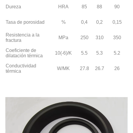
Dureza
HRA
85
88
90
Tasa de porosidad
%
0,4
0,2
0,15
Resistencia a la
MPa
250
310
350
fractura
Coeficiente de
10(-6)/K
5.5
5.3
5.2
dilatación térmica
Conductividad
W/MK
27.8
26.7
26
térmica