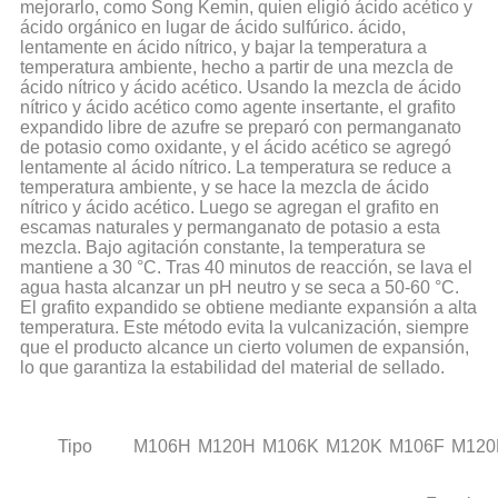
mejorarlo, como Song Kemin, quien eligió ácido acético y
ácido orgánico en lugar de ácido sulfúrico. ácido,
lentamente en ácido nítrico, y bajar la temperatura a
temperatura ambiente, hecho a partir de una mezcla de
ácido nítrico y ácido acético. Usando la mezcla de ácido
nítrico y ácido acético como agente insertante, el grafito
expandido libre de azufre se preparó con permanganato
de potasio como oxidante, y el ácido acético se agregó
lentamente al ácido nítrico. La temperatura se reduce a
temperatura ambiente, y se hace la mezcla de ácido
nítrico y ácido acético. Luego se agregan el grafito en
escamas naturales y permanganato de potasio a esta
mezcla. Bajo agitación constante, la temperatura se
mantiene a 30 °C. Tras 40 minutos de reacción, se lava el
agua hasta alcanzar un pH neutro y se seca a 50-60 °C.
El grafito expandido se obtiene mediante expansión a alta
temperatura. Este método evita la vulcanización, siempre
que el producto alcance un cierto volumen de expansión,
lo que garantiza la estabilidad del material de sellado.
Tipo
M106H
M120H
M106K
M120K
M106F
M120