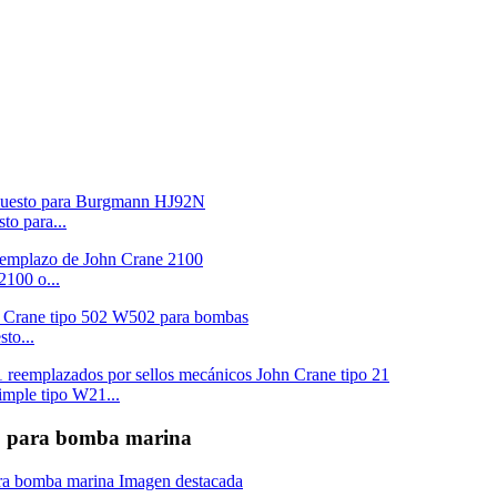
o para...
2100 o...
to...
imple tipo W21...
co para bomba marina