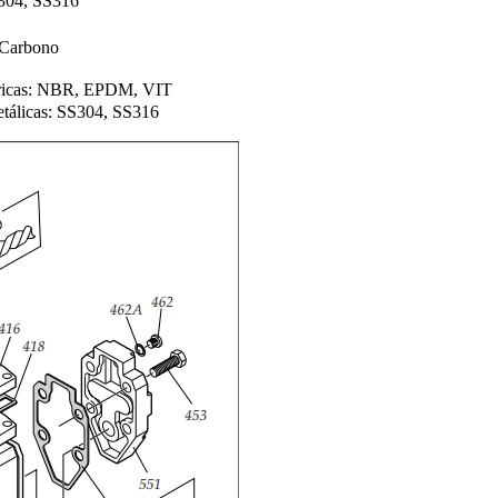
304, SS316
 Carbono
óricas: NBR, EPDM, VIT
etálicas: SS304, SS316