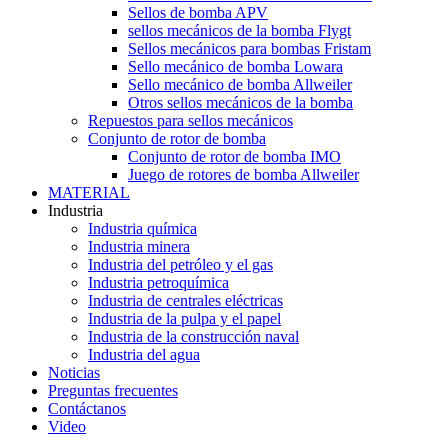
Sellos de bomba APV
sellos mecánicos de la bomba Flygt
Sellos mecánicos para bombas Fristam
Sello mecánico de bomba Lowara
Sello mecánico de bomba Allweiler
Otros sellos mecánicos de la bomba
Repuestos para sellos mecánicos
Conjunto de rotor de bomba
Conjunto de rotor de bomba IMO
Juego de rotores de bomba Allweiler
MATERIAL
Industria
Industria química
Industria minera
Industria del petróleo y el gas
Industria petroquímica
Industria de centrales eléctricas
Industria de la pulpa y el papel
Industria de la construcción naval
Industria del agua
Noticias
Preguntas frecuentes
Contáctanos
Video