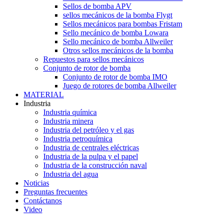
Sellos de bomba APV
sellos mecánicos de la bomba Flygt
Sellos mecánicos para bombas Fristam
Sello mecánico de bomba Lowara
Sello mecánico de bomba Allweiler
Otros sellos mecánicos de la bomba
Repuestos para sellos mecánicos
Conjunto de rotor de bomba
Conjunto de rotor de bomba IMO
Juego de rotores de bomba Allweiler
MATERIAL
Industria
Industria química
Industria minera
Industria del petróleo y el gas
Industria petroquímica
Industria de centrales eléctricas
Industria de la pulpa y el papel
Industria de la construcción naval
Industria del agua
Noticias
Preguntas frecuentes
Contáctanos
Video