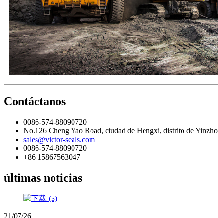
Contáctanos
0086-574-88090720
No.126 Cheng Yao Road, ciudad de Hengxi, distrito de Yinzh
sales@victor-seals.com
0086-574-88090720
+86 15867563047
últimas noticias
21/07/26