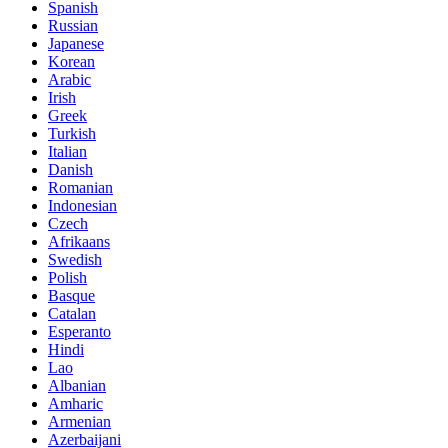
Spanish
Russian
Japanese
Korean
Arabic
Irish
Greek
Turkish
Italian
Danish
Romanian
Indonesian
Czech
Afrikaans
Swedish
Polish
Basque
Catalan
Esperanto
Hindi
Lao
Albanian
Amharic
Armenian
Azerbaijani