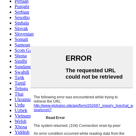
Persian
Punjabi
Serbian
Sesotho
Sinhala
Slovak
Slovenian
Somali
Samoan
Scots Gaelic
Shona
Sindhi
Sundanese
Swahili
Tajik
Tamil
Telugu
Thai
Ukrainian
Urdu
Uzbek
Vietnamese
Welsh
Xhosa
Yiddish