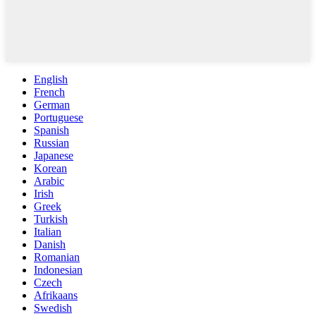
English
French
German
Portuguese
Spanish
Russian
Japanese
Korean
Arabic
Irish
Greek
Turkish
Italian
Danish
Romanian
Indonesian
Czech
Afrikaans
Swedish